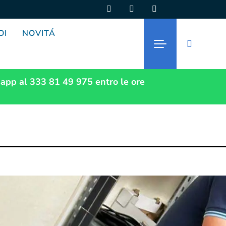
OI
NOVITÁ
app al 333 81 49 975
entro le ore