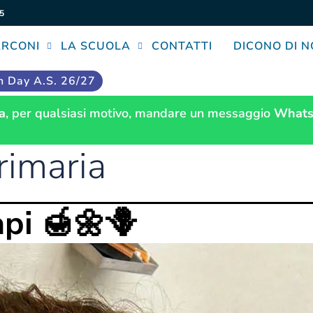
5
ARCONI
LA SCUOLA
CONTATTI
DICONO DI N
 Day A.S. 26/27
a
, per qualsiasi motivo, mandare un messaggio
Whats
rimaria
api 🍯🌼🪻